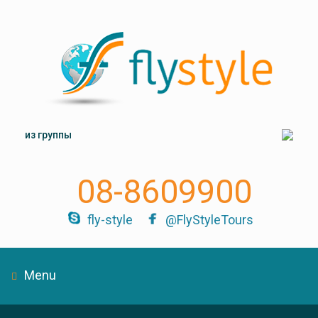
из группы
08-8609900
fly-style
@FlyStyleTours
Menu