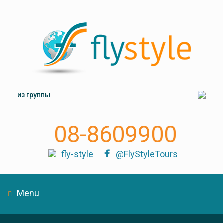
из группы
08-8609900
fly-style
@FlyStyleTours
Menu