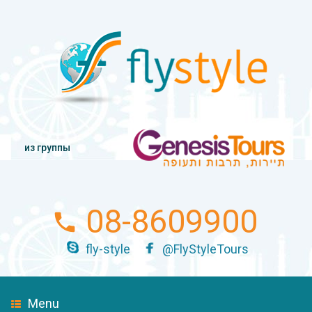
из группы
08-8609900
fly-style
@FlyStyleTours
Menu