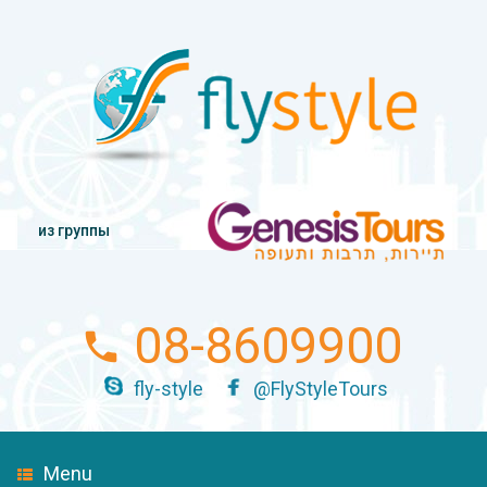
из группы
08-8609900
fly-style
@FlyStyleTours
Menu