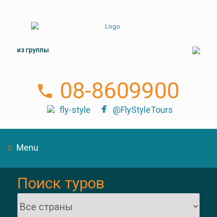
из группы
08-8609900
fly-style
@FlyStyleTours
Menu
Поиск туров