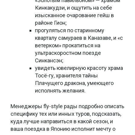
«Золотым павильоном» — храмом
Кинкакудзи, и ощутить на себе
изысканное очарование гейш в
районе Гион;
прогуляться по старинному
кварталу самураев в Каназаве, и «с
ветерком» прокатиться на
ультраскоростном поезде
Синкансэн;
увидеть ювелирную красоту храма
Тосё-гу, хранителя тайны
Плачущего дракона, умеющего
исполнять желания.
Менеджеры fly-style рады подробно описать
специфику тех или инных туров, подсказать,
куда лучше направиться в какой сезон, и
ваша поездка в Японию исполнит мечту о