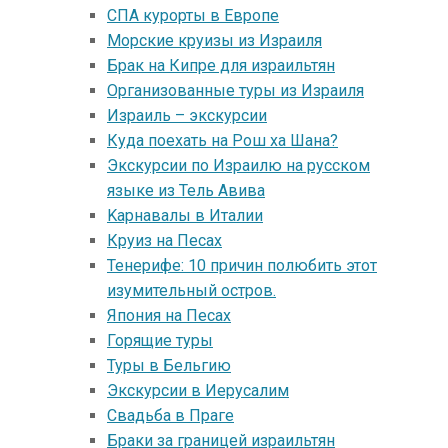
СПА курорты в Европе
Морские круизы из Израиля
Брак на Кипре для израильтян
Организованные туры из Израиля
Израиль – экскурсии
Куда поехать на Рош ха Шана?
Экскурсии по Израилю на русском
языке из Тель Авива
Kарнавалы в Италии
Круиз на Песах
Тенерифе: 10 причин полюбить этот
изумительный остров.
Япония на Песах
Горящие туры
Туры в Бельгию
Экскурсии в Иерусалим
Свадьба в Праге
Браки за границей израильтян