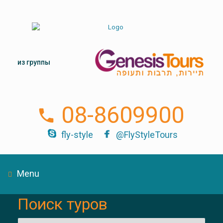
из группы
08-8609900
fly-style
@FlyStyleTours
Menu
Поиск туров