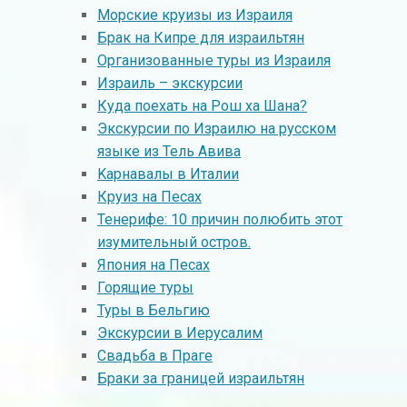
Морские круизы из Израиля
Брак на Кипре для израильтян
Организованные туры из Израиля
Израиль – экскурсии
Куда поехать на Рош ха Шана?
Экскурсии по Израилю на русском
языке из Тель Авива
Kарнавалы в Италии
Круиз на Песах
Тенерифе: 10 причин полюбить этот
изумительный остров.
Япония на Песах
Горящие туры
Туры в Бельгию
Экскурсии в Иерусалим
Свадьба в Праге
Браки за границей израильтян