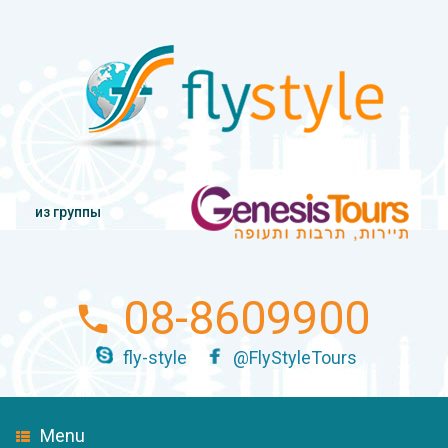
из группы
08-8609900
fly-style
@FlyStyleTours
Menu