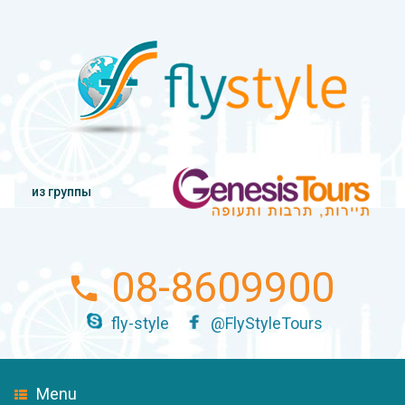
из группы
08-8609900
fly-style
@FlyStyleTours
Menu