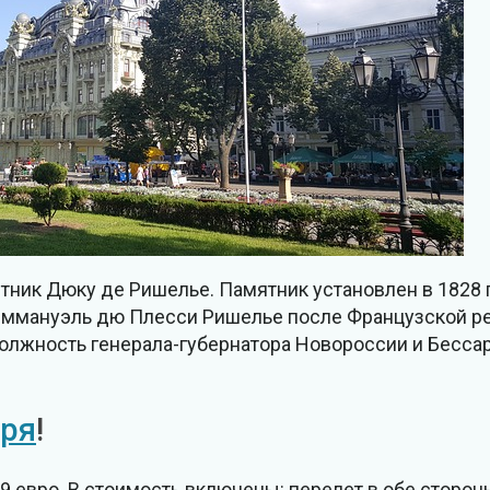
тник Дюку де Ришелье. Памятник установлен в 1828 
Эммануэль дю Плесси Ришелье после Французской р
должность генерала-губернатора Новороссии и Бесса
оря
!
99 евро. В стоимость включены: перелет в обе сторон