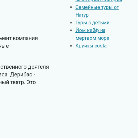
Семейные туры от
Натур
Туры с детьми
Йом кейф на
омент компания
мертвом море
тные
Круизы costa
рственного деятеля
са. Дерибас -
ый театр. Это