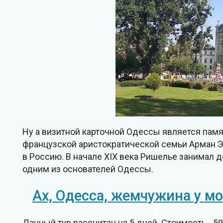
Ну а визитной карточной Одессы является памя
французской аристократической семьи Арман 
в Россию. В начале XIX века Ришелье занимал 
одним из основателей Одессы.
Ах, Одесса, жемчужина у м
Данный тур рассчитан на 5 дней. Стоимость - 5