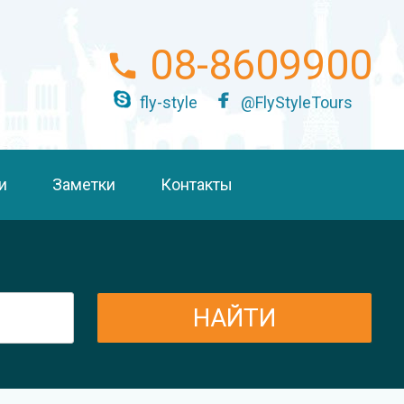
08-8609900
fly-style
@FlyStyleTours
и
Заметки
Контакты