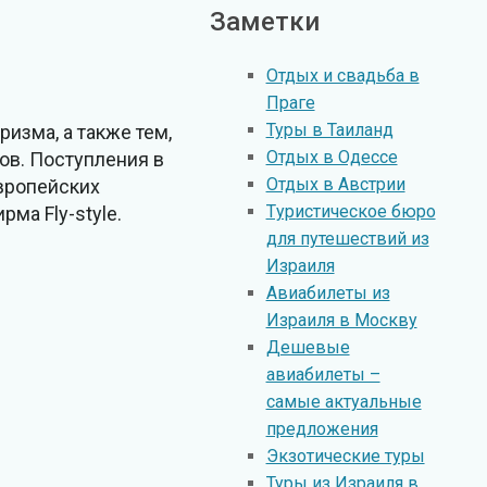
Заметки
Отдых и свадьба в
Праге
Туры в Таиланд
ризма, а также тем,
Отдых в Oдессе
ов. Поступления в
Oтдых в Австрии
европейских
Tуристическое бюро
ма Fly-style.
для путешествий из
Израиля
Авиабилеты из
Израиля в Москву
Дешевые
авиабилеты –
самые актуальные
предложения
Экзотические туры
Туры из Израиля в