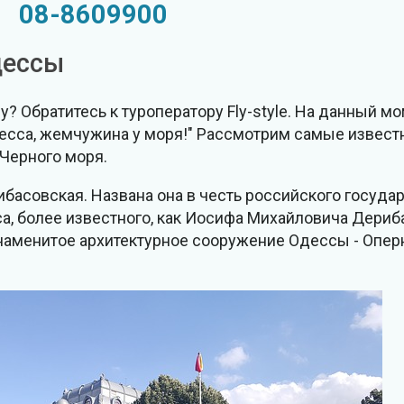
08-8609900
дессы
? Обратитесь к туроператору Fly-style. На данный м
Одесса, жемчужина у моря!" Рассмотрим самые извес
 Черного моря.
басовская. Названа она в честь российского госуда
, более известного, как Иосифа Михайловича Дериба
наменитое архитектурное сооружение Одессы - Оперн