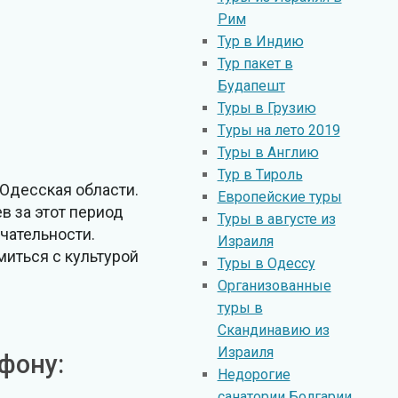
Рим
Тур в Индию
Тур пакет в
Будапешт
Туры в Грузию
Tуры на лето 2019
Туры в Англию
Тур в Тироль
 Одесская области.
Европейские туры
в за этот период
Туры в августе из
чательности.
Израиля
миться с культурой
Туры в Одессу
Организованные
туры в
Скандинавию из
Израиля
фону:
Недорогие
санатории Болгарии