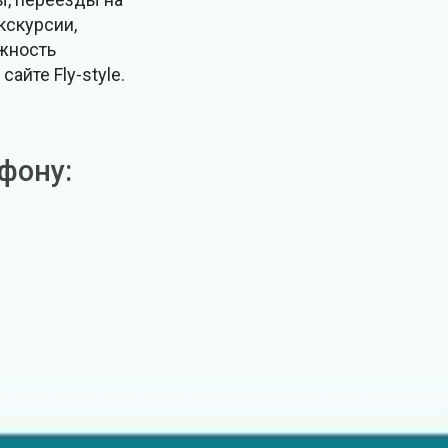
кскурсии,
ожность
йте Fly-style.
фону: