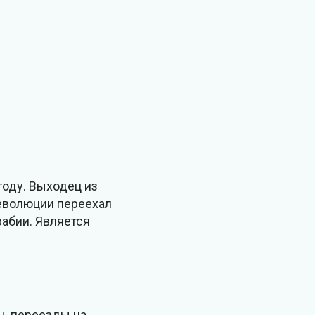
году. Выходец из
еволюции переехал
рабии. Является
ы, переезды на