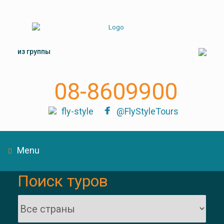
из группы
08-8609900
fly-style
@FlyStyleTours
Menu
Поиск туров