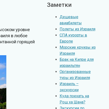
Заметки
Дешевые
авиабилеты
Полеты из Израиля
высоком уровне
СПА курорты в
раиля в любое
Европе
понтанной горящей
Морские круизы из
Израиля
Брак на Кипре для
израильтян
Организованные
туры из Израиля
Израиль –
экскурсии
Куда поехать на
Рош ха Шана?
Экскурсии по