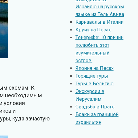
Израилю на русском
языке из Тель Авива
Kарнавалы в Италии
Круиз на Песах
Тенерифе: 10 причин
полюбить этот
изумительный
остров.
Япония на Песах
Горящие туры
Туры в Бельгию
ным схемам. К
Экскурсии в
ром необходимым
Иерусалим
и условия
Свадьба в Праге
иков и
Браки за границей
уры, куда зачастую
израильтян