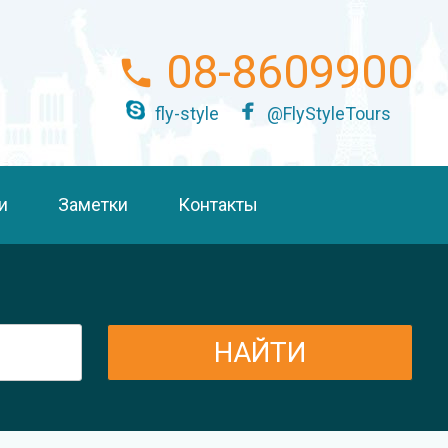
08-8609900
fly-style
@FlyStyleTours
и
Заметки
Контакты