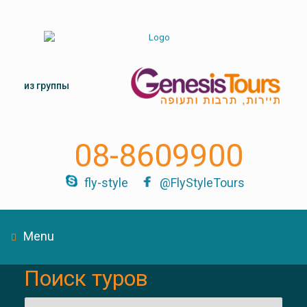
из группы
08-8609900
fly-style
@FlyStyleTours
Menu
Поиск туров