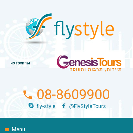
из группы
08-8609900
fly-style
@FlyStyleTours
Menu