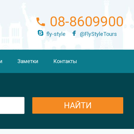
08-8609900
fly-style
@FlyStyleTours
и
Заметки
Контакты