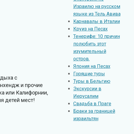
Израилю на русском
языке из Тель Авива
Kарнавалы в Италии
Круиз на Песах
Тенерифе: 10 причин
полюбить этот
изумительный
остров.
Япония на Песах
Горящие туры
тдыха с
Туры в Бельгию
унхендж и прочие
Экскурсии в
жа или Калифорнии,
Иерусалим
ля детей мест!
Свадьба в Праге
Браки за границей
израильтян