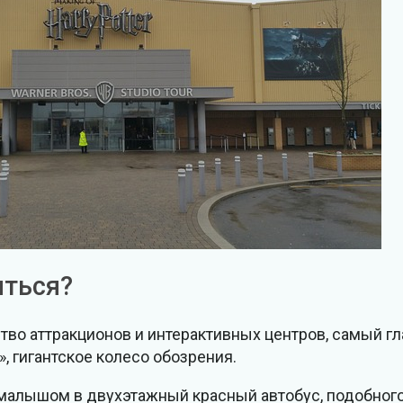
иться?
тво аттракционов и интерактивных центров, самый г
, гигантское колесо обозрения.
с малышом в двухэтажный красный автобус, подобног