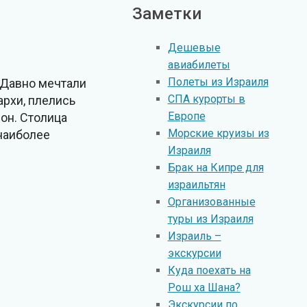
Заметки
Дешевые
авиабилеты
Полеты из Израиля
 Давно мечтали
СПА курорты в
архи, плелись
Европе
он. Столица
Морские круизы из
 наиболее
Израиля
Брак на Кипре для
израильтян
Организованные
туры из Израиля
Израиль –
экскурсии
Куда поехать на
Рош ха Шана?
Экскурсии по