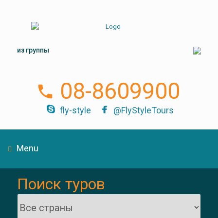
из группы
08-8609900
fly-style
@FlyStyleTours
Menu
Поиск туров