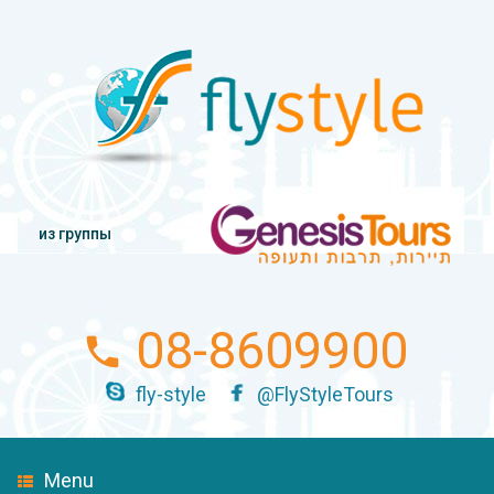
из группы
08-8609900
fly-style
@FlyStyleTours
Menu