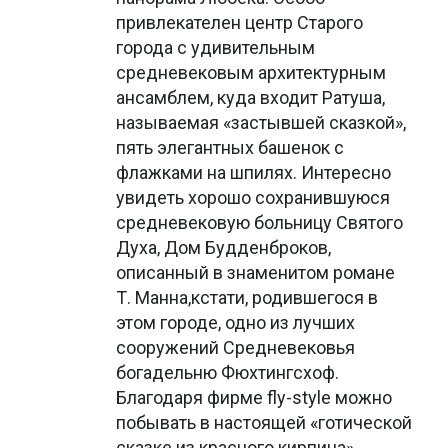
привлекателен центр Старого
города с удивительным
средневековым архитектурным
ансамблем, куда входит Ратуша,
называемая «застывшей сказкой»,
пять элегантных башенок с
флажками на шпилях. Интересно
увидеть хорошо сохранившуюся
средневековую больницу Святого
Духа, Дом Будденброков,
описанный в знаменитом романе
Т. Манна,кстати, родившегося в
этом городе, одно из лучших
сооружений Средневековья
богадельню Фюхтингсхоф.
Благодаря фирме fly-style можно
побывать в настоящей «готической
сказке из красного кирпича».