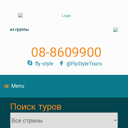
из группы
08-8609900
fly-style
@FlyStyleTours
Menu
Поиск туров