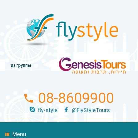
из группы
08-8609900
fly-style
@FlyStyleTours
Menu