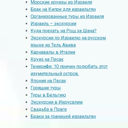
Морские круизы из Израиля
Брак на Кипре для израильтян
Организованные туры из Израиля
Израиль – экскурсии
Куда поехать на Рош ха Шана?
Экскурсии по Израилю на русском
языке из Тель Авива
Kарнавалы в Италии
Круиз на Песах
Тенерифе: 10 причин полюбить этот
изумительный остров.
Япония на Песах
Горящие туры
Туры в Бельгию
Экскурсии в Иерусалим
Свадьба в Праге
Браки за границей израильтян