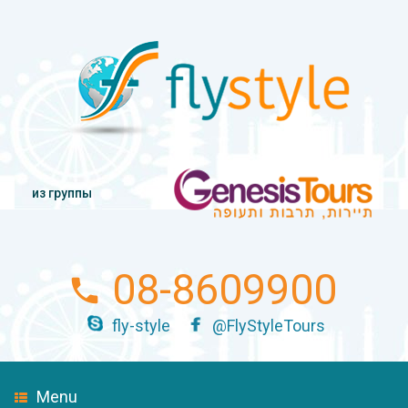
из группы
08-8609900
fly-style
@FlyStyleTours
Menu