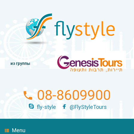
из группы
08-8609900
fly-style
@FlyStyleTours
Menu